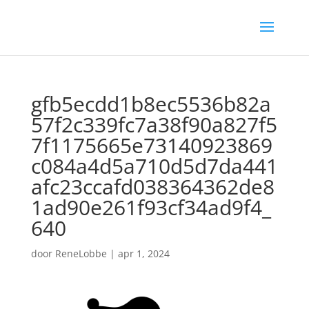
gfb5ecdd1b8ec5536b82a
57f2c339fc7a38f90a827f5
7f1175665e73140923869
c084a4d5a710d5d7da441
afc23ccafd038364362de8
1ad90e261f93cf34ad9f4_
640
door
ReneLobbe
|
apr 1, 2024