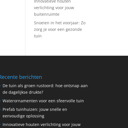
Innovatieve houten
verlichting voor jouw
buitenruimte
Snoeien in het voorjaar: Zo
zorg je voor een gezonde
tuin
Recente berichten
De tuin als groen rustoord: hoe ontsnap aan
de dagelijkse drukte?
Waterornamenten voor een sfeervolle tuin
Prefab tuinhuizen: jouw snelle en
eenvoudige oplossing
Innovatieve houten verlichting voor jouw