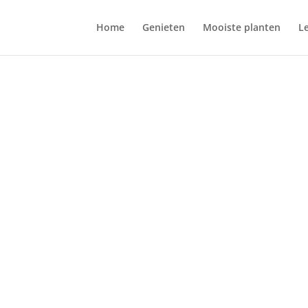
Home
Genieten
Mooiste planten
L