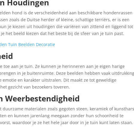
en Houdingen
beelden hond is de verscheidenheid aan beschikbare hondenrassen
en zoals de Duitse herder of kleine, schattige terriërs, er is een
un je kiezen uit houdingen die variëren van zittend en liggend tot
e het beeld kiezen dat het beste bij de sfeer van je tuin past.
den Tuin Beelden Decoratie
heid
e toe aan je tuin. Ze kunnen je herinneren aan je eigen harige
brengen in je buitenruimte. Deze beelden hebben vaak uitdrukkin
e emotie en karakter uitstralen. Dit maakt ze tot geweldige
et gezicht van bezoekers toveren.
n Weerbestendigheid
 duurzame materialen zoals gegoten steen, keramiek of kunsthars
nten en kunnen jarenlang meegaan zonder hun schoonheid te
vorst, waardoor je ze het hele jaar door in je tuin kunt laten staan.