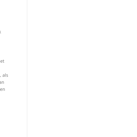
n
k
Met
 als
dan
 en