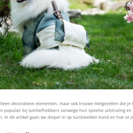
lleen decoratieve elementen, maar ook trouwe metgezellen die je 
n populair bij tuinliefhebbers vanwege hun speelse uitstraling en
. In dit artikel gaan we dieper in op tuinbeelden hond en hoe ze j