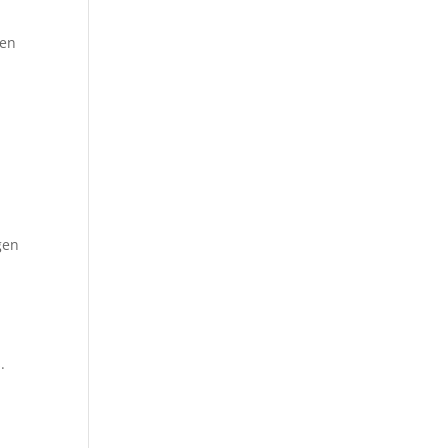
 en
gen
.