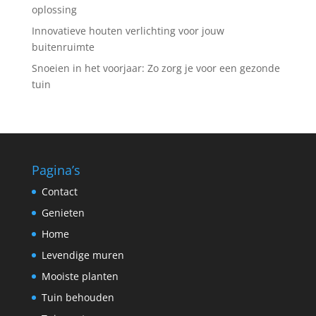
oplossing
Innovatieve houten verlichting voor jouw
buitenruimte
Snoeien in het voorjaar: Zo zorg je voor een gezonde
tuin
Pagina’s
Contact
Genieten
Home
Levendige muren
Mooiste planten
Tuin behouden