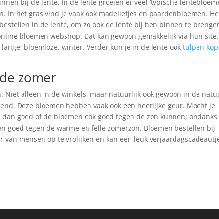
nnen bij de lente. In de lente groeien er veel ‘typische lentebloeme
n. In het gras vind je vaak ook madeliefjes en paardenbloemen. Het
stellen in de lente, om zo ook de lente bij hen binnen te brenge
 online bloemen webshop. Dat kan gewoon gemakkelijk via hun site.
ange, bloemloze, winter. Verder kun je in de lente ook
tulpen ko
 de zomer
. Niet alleen in de winkels, maar natuurlijk ook gewoon in de natu
ekend. Deze bloemen hebben vaak ook een heerlijke geur. Mocht je
jk dan goed of de bloemen ook goed tegen de zon kunnen; ondanks
ten goed tegen de warme en felle zomerzon. Bloemen bestellen bij
ur van mensen op te vrolijken en kan een leuk verjaardagscadeautj