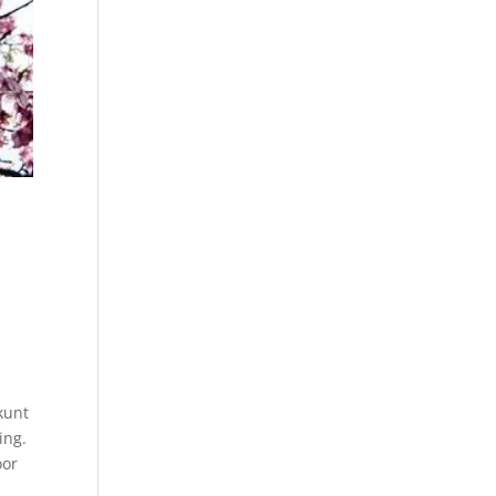
e
kunt
ing.
oor