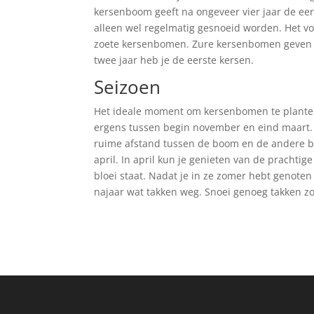
kersenboom geeft na ongeveer vier jaar de ee
alleen wel regelmatig gesnoeid worden. Het vo
zoete kersenbomen. Zure kersenbomen geven wa
twee jaar heb je de eerste kersen.
Seizoen
Het ideale moment om kersenbomen te planten
ergens tussen begin november en eind maart. 
ruime afstand tussen de boom en de andere b
april. In april kun je genieten van de prachti
bloei staat. Nadat je in ze zomer hebt genoten
najaar wat takken weg. Snoei genoeg takken zod