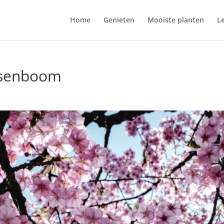
Home
Genieten
Mooiste planten
L
ersenboom