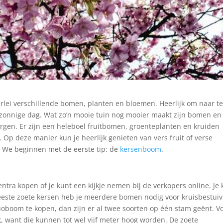
llerlei verschillende bomen, planten en bloemen. Heerlijk om naar t
en zonnige dag. Wat zo’n mooie tuin nog mooier maakt zijn bomen en
orgen. Er zijn een heleboel fruitbomen, groenteplanten en kruiden
. Op deze manier kun je heerlijk genieten van vers fruit of verse
n. We beginnen met de eerste tip: de
kersenboom
.
ntra kopen of je kunt een kijkje nemen bij de verkopers online. Je 
eeste zoete kersen heb je meerdere bomen nodig voor kruisbestuiv
duoboom te kopen, dan zijn er al twee soorten op één stam geënt. V
, want die kunnen tot wel vijf meter hoog worden. De zoete